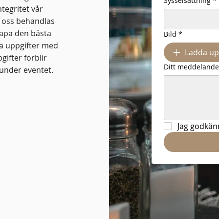
Sysselsättning
*
tegritet vår
d oss behandlas
kapa den bästa
Bild
*
ina uppgifter med
Ladda up
ifter förblir
Ditt meddelande 
 under eventet.
Jag godkänn