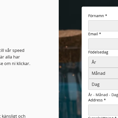
Förnamn
*
Email
*
ill vår speed
Födelsedag
är alla har
e om ni klickar.
Månad
År - Månad - Da
Address
*
 känsligt och