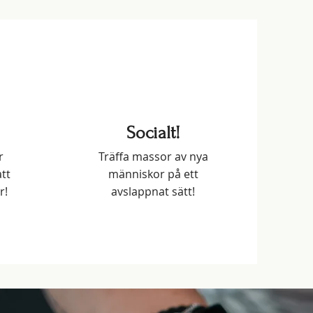
Socialt!
r
Träffa massor av nya
tt
människor på ett
r!
avslappnat sätt!