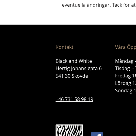
eventuella ändringar.
Tack för at
Kontakt
Våra Öpp
Black and White
Måndag -
Hertig Johans gata 6
Tisdag - 
Fredag 1
541 30 Skövde
Lördag 12
Söndag 1
+46 731 58 98 19