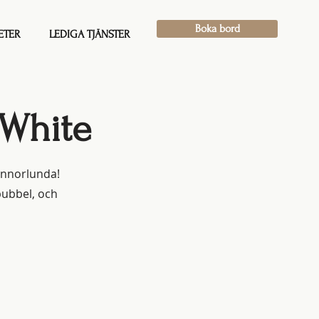
Boka bord
ETER
LEDIGA TJÄNSTER
 White
 annorlunda!
bubbel, och