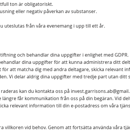
full ton är obligatoriskt.
usning eller negativ påverkan av substanser.
 uteslutas från våra evenemang i upp till ett år.
gstiftning och behandlar dina uppgifter i enlighet med GDPR
behandlar dina uppgifter för att kunna administrera ditt de
 för att matcha dig med andra deltagare, skicka relevant
en. Vi delar aldrig dina uppgifter med tredje part utan ditt
 raderas kan du kontakta oss på
invest.garrisons.ab@gmail
te längre får kommunikation från oss på din begäran. Vid de
cka relevant information till din e-postadress om våra tjäns
dra villkoren vid behov. Genom att fortsätta använda våra tj