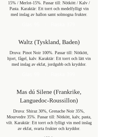
15% / Merlot-15%. Passar till: Nötkött / Kalv /
Pasta. Karaktär: Ett torrt och medelfylligt vin
med inslag av hallon samt solmogna frukter.
Glas
95
Flaska
379
Waltz (Tyskland, Baden)
Druva: Pinot Noir 100%. Passar till: Nötkött,
hjort, fågel, kalv. Karaktär: Ett torrt och lätt vin
med inslag av ekfat, jordgubb och kryddor.
Glas
99
Flaska
399
Mas dú Silene (Frankrike,
Languedoc-Roussillon)
Druva: Shiraz 30%, Grenache Noir 35%,
Mourvedre 35%. Passar till: Nötkött, kalv, pasta,
vilt. Karaktär: Ett torrt och fylligt vin med inslag
av ekfat, svarta frukter och kryddor.