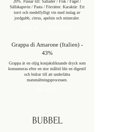
20%. Passar till: Sallader / Fisk / Fågel /
Sällskapsvin / Pasta / Förrätter. Karaktär: Ett
torrt och medelfylligt vin med inslag av
jordgubb, citrus, apelsin och mineraler.
Glas
95
Flaska
379
Grappa di Amarone (Italien) -
43%
Grappa är en oljig konjaksliknande dryck som
konsumeras efter en stor måltid likt en digestif
och bidrar till att underlätta
matsmältningsprocessen.
per cl
35
BUBBEL