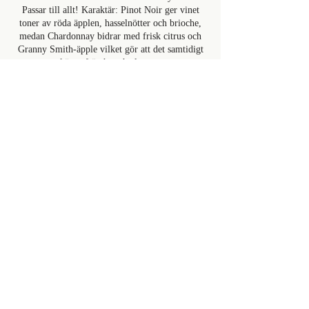
Passar till allt! Karaktär: Pinot Noir ger vinet
toner av röda äpplen, hasselnötter och brioche,
medan Chardonnay bidrar med frisk citrus och
Granny Smith-äpple vilket gör att det samtidigt
känns fräscht och elegant.
999 kr
FATÖL
Arboga 40cl
Svenskt ljust lager
85 kr
Budvar 40cl
Tjeckiskt ljust lager