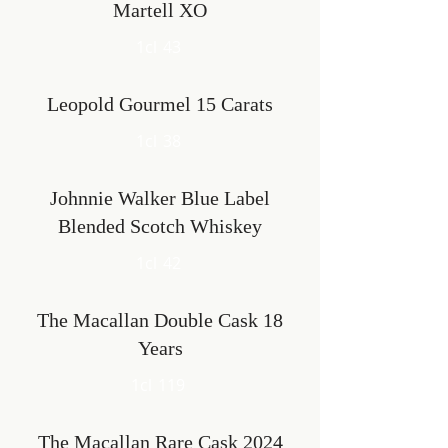
Martell XO
1cl
43
Leopold Gourmel 15 Carats
1cl
38
Johnnie Walker Blue Label
Blended Scotch Whiskey
1cl
42
The Macallan Double Cask 18
Years
1cl
119
The Macallan Rare Cask 2024