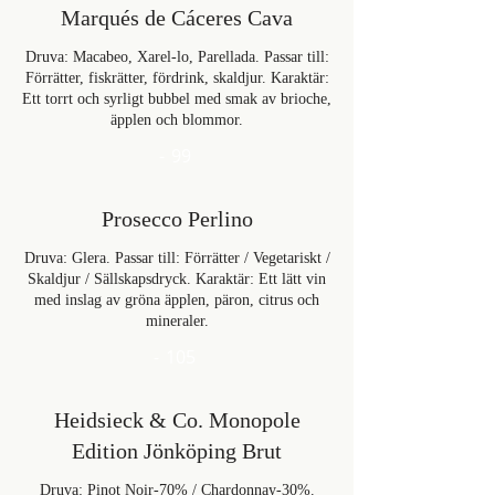
Marqués de Cáceres Cava
Druva: Macabeo, Xarel-lo, Parellada. Passar till:
Förrätter, fiskrätter, fördrink, skaldjur. Karaktär:
Ett torrt och syrligt bubbel med smak av brioche,
äpplen och blommor.
-
99
Prosecco Perlino
Druva: Glera. Passar till: Förrätter / Vegetariskt /
Skaldjur / Sällskapsdryck. Karaktär: Ett lätt vin
med inslag av gröna äpplen, päron, citrus och
mineraler.
-
105
Heidsieck & Co. Monopole
Edition Jönköping Brut
Druva: Pinot Noir-70% / Chardonnay-30%.