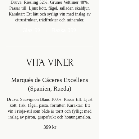
Druva: Riesling 52%, Grüner Veltliner 48%.
Passar till: Ljust kött, fågel, sallader, skaldjur.
Karaktär: Ett lätt och syrligt vin med inslag av
citrusfrukter, trädfrukter och mineraler.
Glas
99
Flaska
399
VITA VINER
Marqués de Cáceres Excellens
(Spanien, Rueda)
Druva: Sauvignon Blanc 100%. Passar till: Ljust
kött, fisk, fågel, pasta, förrätter. Karaktär: Ett
vin i rioja-stil som både är torrt och fylligt med
inslag av päron, grapefrukt och honungsmelon.
399 kr