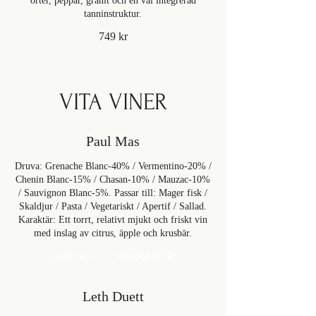
örter, peppar, granit och en väl integrerad
tanninstruktur.
749 kr
VITA VINER
Paul Mas
Druva: Grenache Blanc-40% / Vermentino-20% /
Chenin Blanc-15% / Chasan-10% / Mauzac-10%
/ Sauvignon Blanc-5%. Passar till: Mager fisk /
Skaldjur / Pasta / Vegetariskt / Apertif / Sallad.
Karaktär: Ett torrt, relativt mjukt och friskt vin
med inslag av citrus, äpple och krusbär.
Glas
95
Flaska
379
Leth Duett