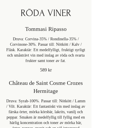
RÖDA VINER
Tommasi Ripasso
Druva: Corvina-35% / Rondinella-35% /
Corvinone-30%. Passar till: Nötkött / Kalv /
Fläsk. Karaktär: Ett medelfylligt, fruktigt syrligt
och småsträvt vin med inslag av röda och svarta
frukter samt toner av fat.
589 kr
Château de Saint Cosme Crozes
Hermitage
Druva: Syrah-100%. Passar till: Nötkött / Lamm
/ Vilt. Karaktär: Ett fantastiskt vin med inslag av
färska örter, mörka körsbär, lakrits, vanilj och
peppar. Smaken är medelfyllig till fyllig med en
härlig koncentration och toner av mörka bär,